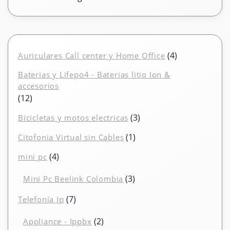
4
4
Auriculares Call center y Home Office
productos
Baterias y Lifepo4 - Baterias litio Ion &
accesorios
12
12
productos
3
3
Bicicletas y motos electricas
productos
1
1
Citofonia Virtual sin Cables
producto
4
4
mini pc
productos
3
3
Mini Pc Beelink Colombia
productos
7
7
Telefonía Ip
productos
2
2
Appliance - Ippbx