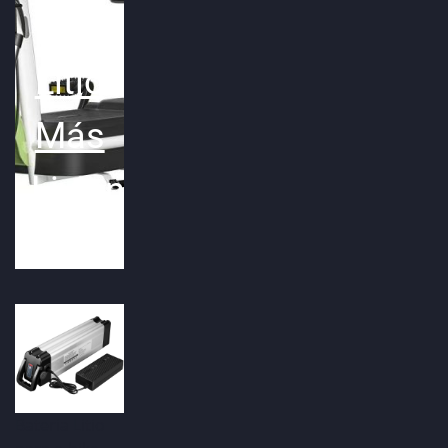
de
Litio
Más
Liviana!
Bateria Litio