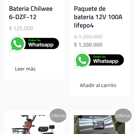
Bateria Chilwee
Paquete de
6-DZF-12
bateria 12V 100A
lifepo4
$
125.000
El
$
1.250.000
precio
El
$
1.200.000
original
precio
era:
actual
$ 1.250.000.
es:
Leer más
$ 1.200.000.
Añadir al carrito
¡Oferta!
¡Oferta!