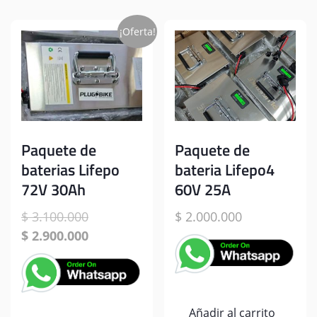
¡Oferta!
Paquete de
Paquete de
baterias Lifepo
bateria Lifepo4
72V 30Ah
60V 25A
El
$
3.100.000
$
2.000.000
precio
El
$
2.900.000
original
precio
era:
actual
$ 3.100.000.
es:
$ 2.900.000.
Añadir al carrito