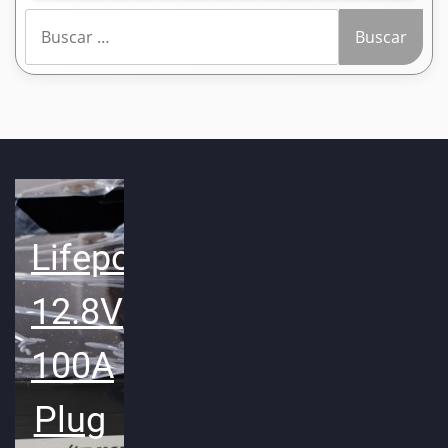
Buscar:
Lifepo4
12.8V
100A
Plug