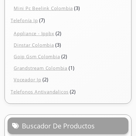
productos
3
3
Mini Pc Beelink Colombia
productos
7
7
Telefonía Ip
productos
2
2
Appliance - Ippbx
productos
3
3
Dinstar Colombia
productos
2
2
Goip Gsm Colombia
productos
1
1
Grandstream Colombia
producto
2
2
Voceador Ip
productos
2
2
Telefonos Antivandalicos
productos
Buscador De Productos