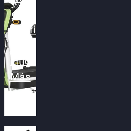
con
bateria
de
Litio
Más
Liviana!