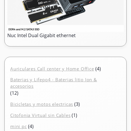
Nuc Intel Dual Gigabit ethernet
4
4
Auriculares Call center y Home Office
productos
Baterias y Lifepo4 - Baterias litio Ion &
accesorios
12
12
productos
3
3
Bicicletas y motos electricas
productos
1
1
Citofonia Virtual sin Cables
producto
4
4
mini pc