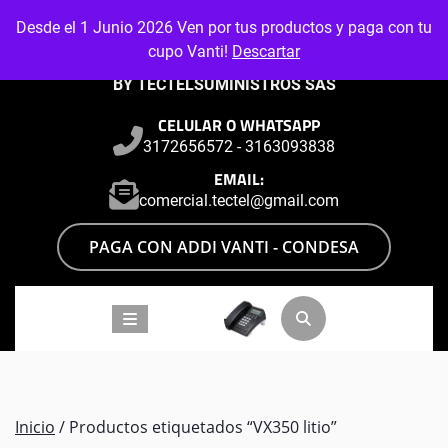
Skip
Desde el 1 Junio 2026 Ven por tus productos y paga con tu
to
cupo Vanti!
Descartar
content
BY TECTELSUMINISTROS SAS
CELULAR O WHATSAPP
3172656572 - 3163093838
EMAIL:
comercial.tectel@gmail.com
PAGA CON ADDI VANTI - CONDESA
Inicio
/ Productos etiquetados “VX350 litio”