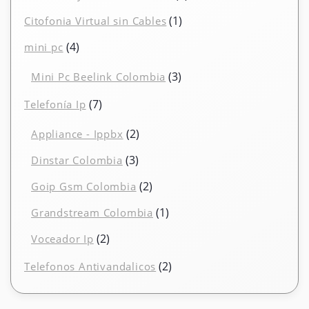
productos
1
1
Citofonia Virtual sin Cables
producto
4
4
mini pc
productos
3
3
Mini Pc Beelink Colombia
productos
7
7
Telefonía Ip
productos
2
2
Appliance - Ippbx
productos
3
3
Dinstar Colombia
productos
2
2
Goip Gsm Colombia
productos
1
1
Grandstream Colombia
producto
2
2
Voceador Ip
productos
2
2
Telefonos Antivandalicos
productos