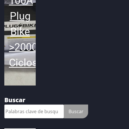
100A
Plug
Bike
>2000
Ciclos
Buscar
Buscar