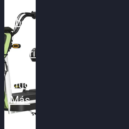
Ahora
con
bateria
de
Litio
Más
Liviana!