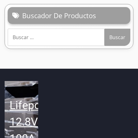
Buscador De Productos
Buscar:
Lifepo4
12.8V