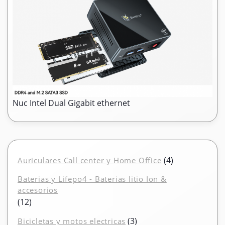
Nuc Intel Dual Gigabit ethernet
4
4
Auriculares Call center y Home Office
productos
Baterias y Lifepo4 - Baterias litio Ion &
accesorios
12
12
productos
3
3
Bicicletas y motos electricas