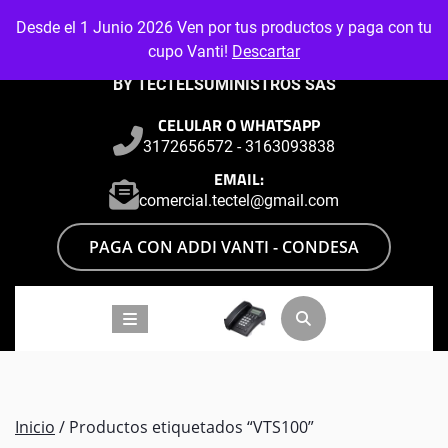
Skip
Desde el 1 Junio 2026 Ven por tus productos y paga con tu
to
cupo Vanti!
Descartar
content
BY TECTELSUMINISTROS SAS
CELULAR O WHATSAPP
3172656572 - 3163093838
EMAIL:
comercial.tectel@gmail.com
PAGA CON ADDI VANTI - CONDESA
Inicio
/ Productos etiquetados “VTS100”