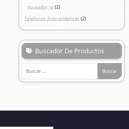
producto
2
2
Voceador Ip
productos
2
2
Telefonos Antivandalicos
productos
Buscador De Productos
Buscar: