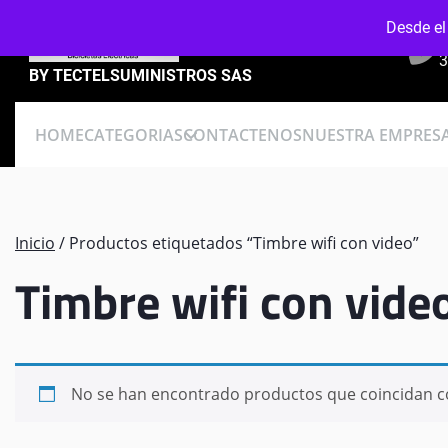
Skip
Desde el
to
content
3
BY TECTELSUMINISTROS SAS
HOME
CATEGORIAS
CONTACTENOS
NUESTRA EMPRES
Inicio
/ Productos etiquetados “Timbre wifi con video”
Timbre wifi con vide
No se han encontrado productos que coincidan co