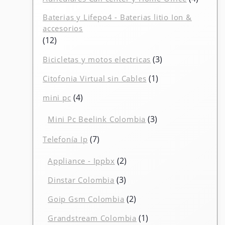
produc
Baterias y Lifepo4 - Baterias litio Ion &
accesorios
12
12
productos
3
3
Bicicletas y motos electricas
productos
1
1
Citofonia Virtual sin Cables
producto
4
4
mini pc
productos
3
3
Mini Pc Beelink Colombia
productos
7
7
Telefonía Ip
productos
2
2
Appliance - Ippbx
productos
3
3
Dinstar Colombia
productos
2
2
Goip Gsm Colombia
productos
1
1
Grandstream Colombia