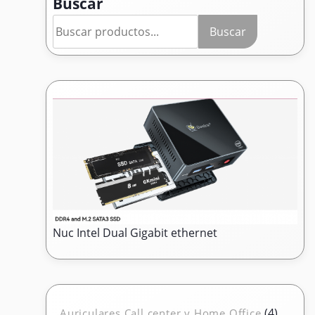
Buscar
Buscar
Nuc Intel Dual Gigabit ethernet
4
4
Auriculares Call center y Home Office