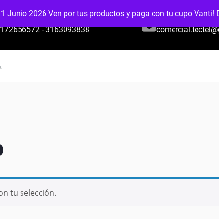
 1 Junio 2026 Ven por tus productos y paga con tu cupo Vanti!
CELULAR O WHATSAPP
EMAIL:
172656572 - 3163093838
comercial.tectel
A
o
n tu selección.