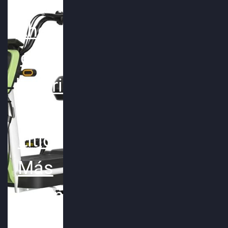
Ahora
con
bateria
de
Litio
Más
Liviana!