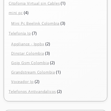
1
1
Citofonia Virtual sin Cables
producto
4
4
mini pc
productos
3
3
Mini Pc Beelink Colombia
productos
7
7
Telefonía Ip
productos
2
2
Appliance - Ippbx
productos
3
3
Dinstar Colombia
productos
2
2
Goip Gsm Colombia
productos
1
1
Grandstream Colombia
producto
2
2
Voceador Ip
productos
2
2
Telefonos Antivandalicos
productos