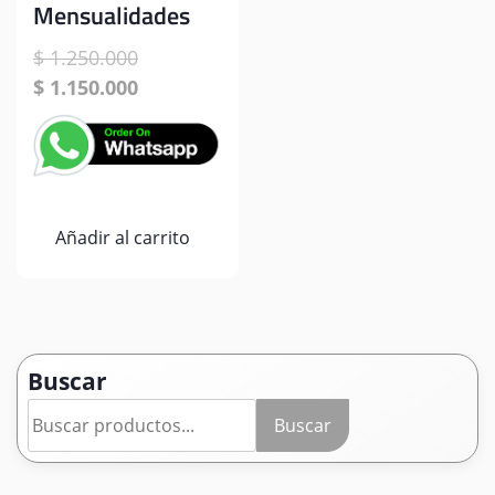
Mensualidades
El
$
1.250.000
precio
El
$
1.150.000
original
precio
era:
actual
$ 1.250.000.
es:
$ 1.150.000.
Añadir al carrito
Buscar
Buscar