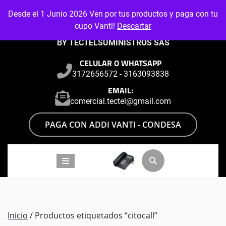
Skip
Desde el 1 Junio 2026 Ven por tus productos y paga con tu
to
cupo Vanti!
Descartar
content
BY TECTELSUMINISTROS SAS
CELULAR O WHATSAPP
3172656572 - 3163093838
EMAIL:
comercial.tectel@gmail.com
PAGA CON ADDI VANTI - CONDESA
Inicio
/ Productos etiquetados “citocall”