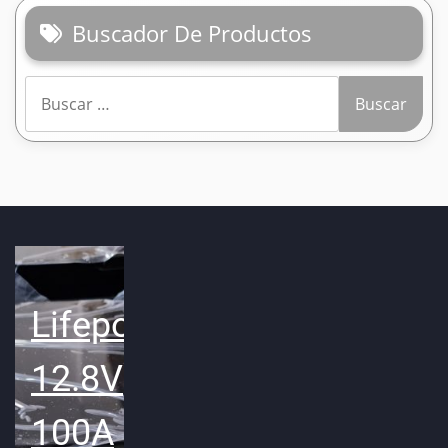
Buscador De Productos
Buscar:
Lifepo4
12.8V
100A