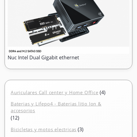
Nuc Intel Dual Gigabit ethernet
4
4
Auriculares Call center y Home Office
productos
Baterias y Lifepo4 - Baterias litio Ion &
accesorios
12
12
productos
3
3
Bicicletas y motos electricas
productos