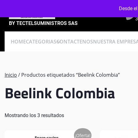
Skip
Desde el
to
content
3
BY TECTELSUMINISTROS SAS
HOME
CATEGORIAS
CONTACTENOS
NUESTRA EMPRES
Inicio
/ Productos etiquetados “Beelink Colombia”
Beelink Colombia
Mostrando los 3 resultados
¡Oferta!