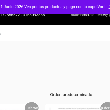
 1 Junio 2026 Ven por tus productos y paga con tu cupo Vanti!
CELULAR O WHATSAPP
EMAIL:
172656572 - 3163093838
comercial.tectel
A
¡Oferta!
¡Ofer