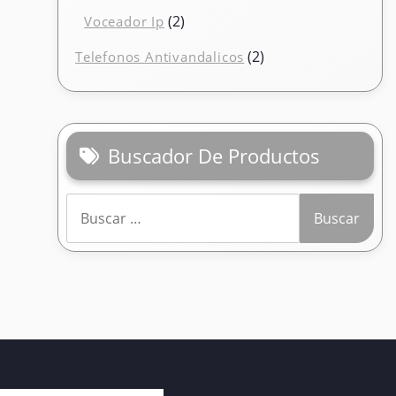
producto
2
2
Voceador Ip
productos
2
2
Telefonos Antivandalicos
productos
Buscador De Productos
Buscar: