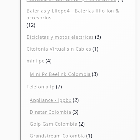
produc
Baterias y Lifepo4 - Baterias litio Ion &
accesorios
12
12
productos
3
3
Bicicletas y motos electricas
productos
1
1
Citofonia Virtual sin Cables
producto
4
4
mini pc
productos
3
3
Mini Pc Beelink Colombia
productos
7
7
Telefonía Ip
productos
2
2
Appliance - Ippbx
productos
3
3
Dinstar Colombia
productos
2
2
Goip Gsm Colombia
productos
1
1
Grandstream Colombia