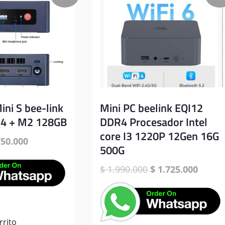
ini S bee-link
Mini PC beelink EQI12
4 + M2 128GB
DDR4 Procesador Intel
core I3 1220P 12Gen 16G
El
50.000
500G
ecio
precio
ginal
actual
El
El
$
1.990.000
$
1.725.000
:
es:
precio
precio
800.000.
$ 750.000.
original
actual
era:
es:
rrito
$ 1.990.000.
$ 1.72