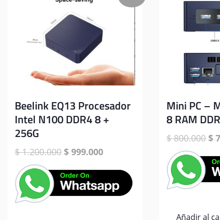
Beelink EQ13 Procesador
Mini PC – M
Intel N100 DDR4 8 +
8 RAM DDR
256G
El
$
800.000
$
7
pr
El
El
$
1.200.000
$
999.000
ori
precio
precio
era
original
actual
$ 
era:
es:
$ 1.200.000.
$ 999.000.
Añadir al ca