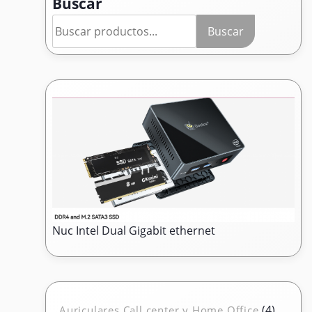
Buscar
Buscar
Nuc Intel Dual Gigabit ethernet
4
4
Auriculares Call center y Home Office