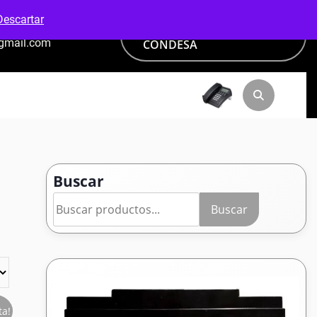
Descartar
PAGA CON ADDI VANTI -
@gmail.com
CONDESA
Buscar
Buscar
ta!