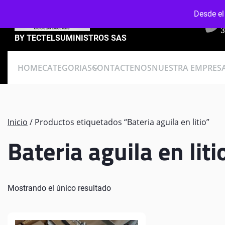
Skip
Desde el
to
content
3
BY TECTELSUMINISTROS SAS
HOME
CATEGORIAS
CONTACTENOS
NUESTRA EMPRES
Inicio
/ Productos etiquetados “Bateria aguila en litio”
Bateria aguila en liti
Mostrando el único resultado