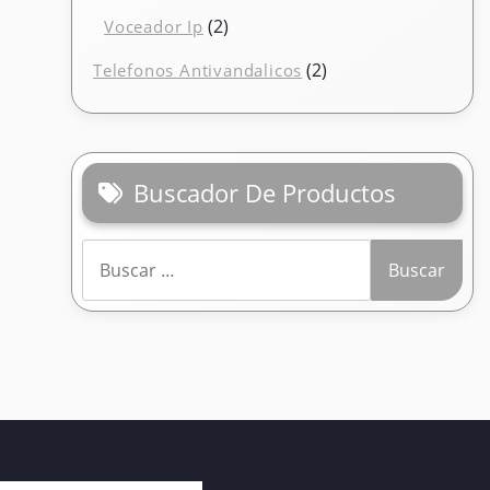
producto
2
2
Voceador Ip
productos
2
2
Telefonos Antivandalicos
productos
Buscador De Productos
Buscar: