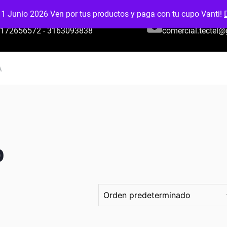
 1 Junio 2026 Ven por tus productos y paga con tu cupo Vanti!
CELULAR O WHATSAPP
EMAIL:
172656572 - 3163093838
comercial.tectel
A
o