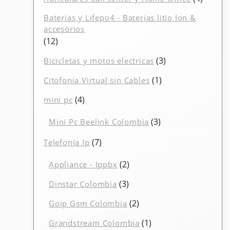
produc
Baterias y Lifepo4 - Baterias litio Ion &
accesorios
12
12
productos
3
3
Bicicletas y motos electricas
productos
1
1
Citofonia Virtual sin Cables
producto
4
4
mini pc
productos
3
3
Mini Pc Beelink Colombia
productos
7
7
Telefonía Ip
productos
2
2
Appliance - Ippbx
productos
3
3
Dinstar Colombia
productos
2
2
Goip Gsm Colombia
productos
1
1
Grandstream Colombia