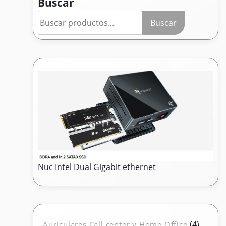
Buscar
Buscar
Nuc Intel Dual Gigabit ethernet
4
4
Auriculares Call center y Home Office