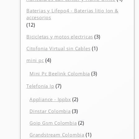
produc
Baterias y Lifepo4 - Baterias litio Ion &
accesorios
12
12
productos
3
3
Bicicletas y motos electricas
productos
1
1
Citofonia Virtual sin Cables
producto
4
4
mini pc
productos
3
3
Mini Pc Beelink Colombia
productos
7
7
Telefonía Ip
productos
2
2
Appliance - Ippbx
productos
3
3
Dinstar Colombia
productos
2
2
Goip Gsm Colombia
productos
1
1
Grandstream Colombia