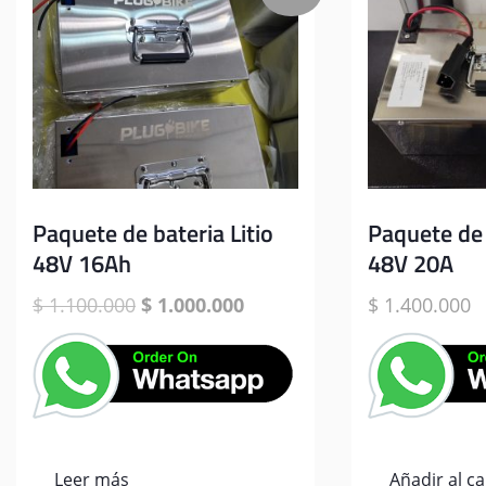
Paquete de bateria Litio
Paquete de 
48V 16Ah
48V 20A
El
El
$
1.100.000
$
1.000.000
$
1.400.000
precio
precio
original
actual
era:
es:
$ 1.100.000.
$ 1.000.000.
Leer más
Añadir al ca