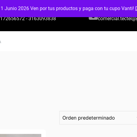
 1 Junio 2026 Ven por tus productos y paga con tu cupo Vanti!
CELULAR O WHATSAPP
EMAIL:
172656572 - 3163093838
comercial.tectel
A