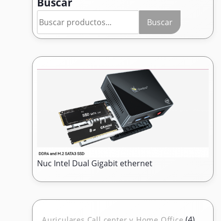
Buscar
Buscar
Nuc Intel Dual Gigabit ethernet
4
4
Auriculares Call center y Home Office