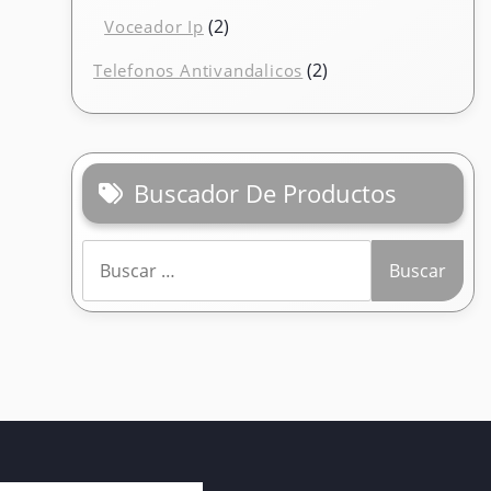
producto
2
2
Voceador Ip
productos
2
2
Telefonos Antivandalicos
productos
Buscador De Productos
Buscar: