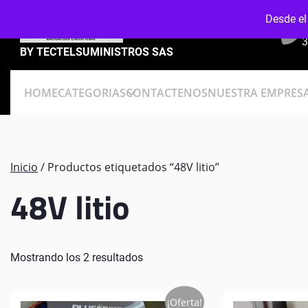
Skip
Desde el
to
content
3
BY TECTELSUMINISTROS SAS
HOME
CATEGORIAS
CONTACTENOS
NUESTRA EMPRES
Inicio
/ Productos etiquetados “48V litio”
48V litio
Mostrando los 2 resultados
¡Oferta!