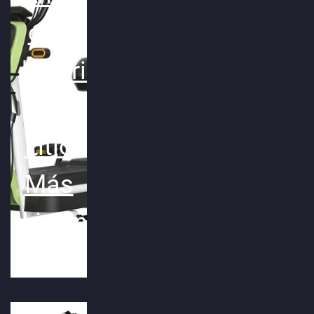
con
bateria
de
Litio
Más
Liviana!