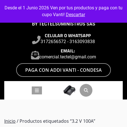
Skip
Desde el 1 Junio 2026 Ven por tus productos y paga con tu
to
cupo Vanti!
Descartar
content
BY TECTELSUMINISTROS SAS
CELULAR O WHATSAPP
3172656572 - 3163093838
EMAIL:
comercial.tectel@gmail.com
PAGA CON ADDI VANTI - CONDESA
Inicio
/ Productos etiquetados “3.2 V 100A”