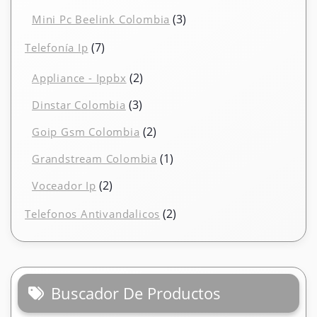
productos
3
3
Mini Pc Beelink Colombia
productos
7
7
Telefonía Ip
productos
2
2
Appliance - Ippbx
productos
3
3
Dinstar Colombia
productos
2
2
Goip Gsm Colombia
productos
1
1
Grandstream Colombia
producto
2
2
Voceador Ip
productos
2
2
Telefonos Antivandalicos
productos
Buscador De Productos