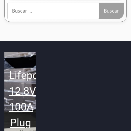
Buscar:
Lifepo4
12.8V
100A
Plug