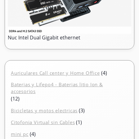
Nuc Intel Dual Gigabit ethernet
4
4
Auriculares Call center y Home Office
productos
Baterias y Lifepo4 - Baterias litio Ion &
accesorios
12
12
productos
3
3
Bicicletas y motos electricas
productos
1
1
Citofonia Virtual sin Cables
producto
4
4
mini pc